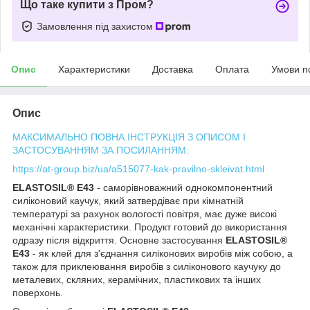
Що таке купити з Пром?
Замовлення під захистом
Опис
Характеристики
Доставка
Оплата
Умови п
Опис
МАКСИМАЛЬНО ПОВНА ІНСТРУКЦІЯ З ОПИСОМ І
ЗАСТОСУВАННЯМ ЗА ПОСИЛАННЯМ:
https://at-group.biz/ua/a515077-kak-pravilno-skleivat.html
ELASTOSIL® E43
- саморівноважний однокомпонентний
силіконовий каучук, який затвердіває при кімнатній
температурі за рахунок вологості повітря, має дуже високі
механічні характеристики. Продукт готовий до використання
одразу після відкриття. Основне застосування
ELASTOSIL®
E43
- як клей для з'єднання силіконових виробів між собою, а
також для приклеювання виробів з силіконового каучуку до
металевих, скляних, керамічних, пластикових та інших
поверхонь.