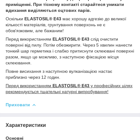
приміщенні. При тісному контакті старайтеся уникати
вдихання виділяються оцтових парів.
Оскільки
ELASTOSIL® E43
має хорошу адгезію до великої
кількості матеріалів, грунтування поверхонь не є
обов'язковим, але бажаним!
Перед використанням
ELASTOSIL® E43
слід очистити
поверхні від пилу. Потім обезжирити. Через 5 хвилин нанести
тонкий шар герметика і слабко притиснути склеювані поверхні
разом, якщо це можливо, з наступною фіксацією місця
склеювання.
Повне висихання з наступною вулканізацією настає
приблизно через 12 годин.
Перед використанням
ELASTOSIL® E43
у професійних цілях
рекомендується тщательні натурні випробування!
Приховати
Характеристики
Основні