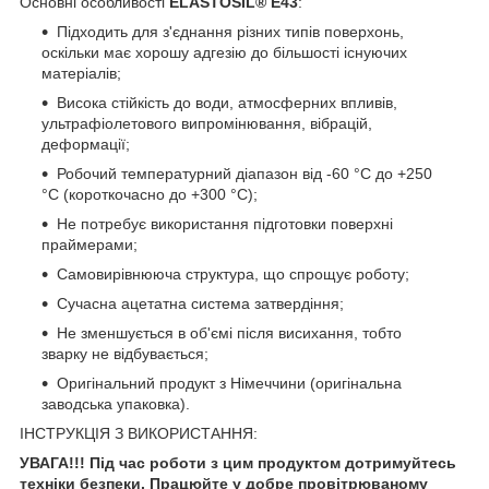
Основні особливості
ELASTOSIL® E43
:
Підходить для з'єднання різних типів поверхонь,
оскільки має хорошу адгезію до більшості існуючих
матеріалів;
Висока стійкість до води, атмосферних впливів,
ультрафіолетового випромінювання, вібрацій,
деформації;
Робочий температурний діапазон від -60 °C до +250
°C (короткочасно до +300 °C);
Не потребує використання підготовки поверхні
праймерами;
Самовирівнююча структура, що спрощує роботу;
Сучасна ацетатна система затвердіння;
Не зменшується в об'ємі після висихання, тобто
зварку не відбувається;
Оригінальний продукт з Німеччини (оригінальна
заводська упаковка).
ІНСТРУКЦІЯ З ВИКОРИСТАННЯ:
УВАГА!!! Під час роботи з цим продуктом дотримуйтесь
техніки безпеки. Працюйте у добре провітрюваному