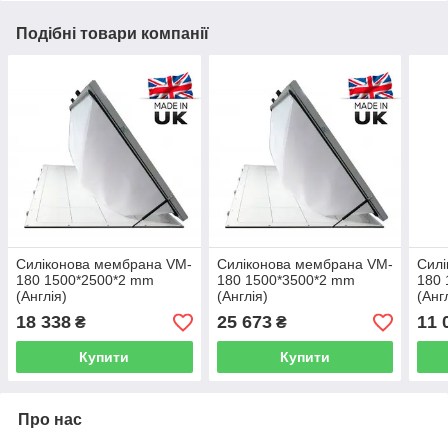
Подібні товари компанії
Силіконова мембрана VM-
Силіконова мембрана VM-
Силі
180 1500*2500*2 mm
180 1500*3500*2 mm
180 
(Англія)
(Англія)
(Анг
18 338
25 673
11 
₴
₴
Купити
Купити
Про нас