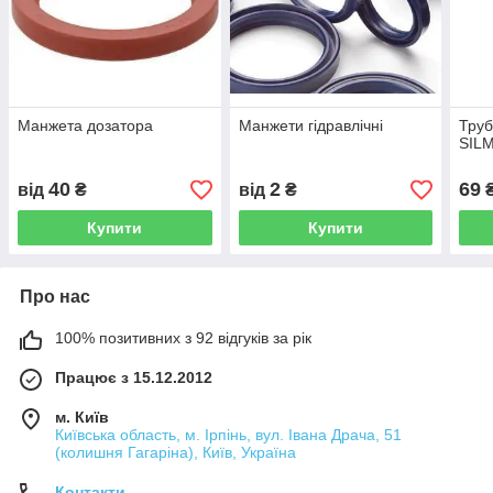
Манжета дозатора
Манжети гідравлічні
Труб
SIL
40
2
69
від
₴
від
₴
₴
Купити
Купити
Про нас
100% позитивних з 92 відгуків за рік
Працює з 15.12.2012
м. Київ
Київська область, м. Ірпінь, вул. Івана Драча, 51
(колишня Гагаріна), Київ, Україна
Контакти