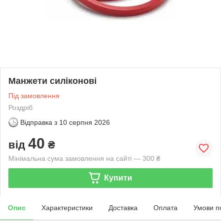
Манжети силіконові
Під замовлення
Роздріб
Відправка з
10 серпня 2026
40
від
₴
Мінімальна сума замовлення на сайті — 300 ₴
Купити
Опис
Характеристики
Доставка
Оплата
Умови п