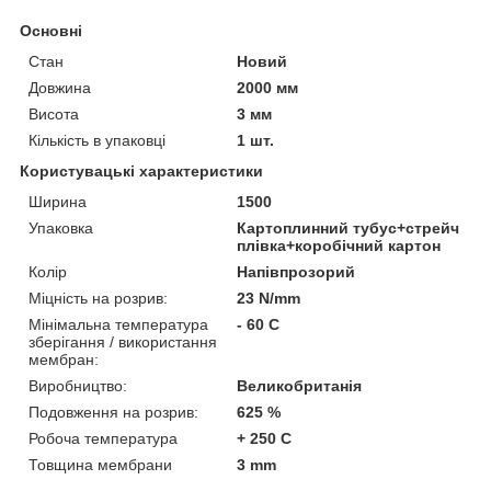
Основні
Стан
Новий
Довжина
2000 мм
Висота
3 мм
Кількість в упаковці
1 шт.
Користувацькі характеристики
Ширина
1500
Упаковка
Картоплинний тубус+стрейч
плівка+коробічний картон
Колір
Напівпрозорий
Міцність на розрив:
23 N/mm
Мінімальна температура
- 60 С
зберігання / використання
мембран:
Виробництво:
Великобританія
Подовження на розрив:
625 %
Робоча температура
+ 250 С
Товщина мембрани
3 mm