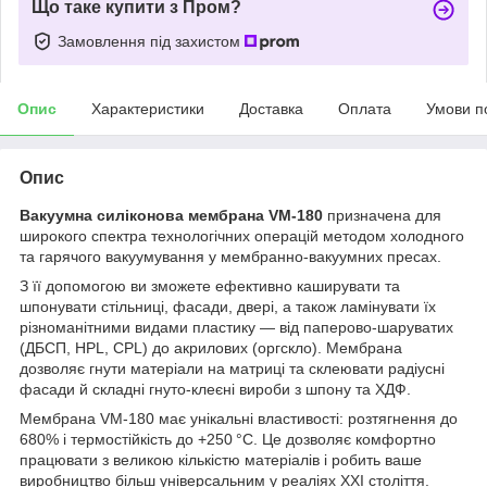
Що таке купити з Пром?
Замовлення під захистом
Опис
Характеристики
Доставка
Оплата
Умови п
Опис
Вакуумна силіконова мембрана VM-180
призначена для
широкого спектра технологічних операцій методом холодного
та гарячого вакуумування у мембранно-вакуумних пресах.
З її допомогою ви зможете ефективно каширувати та
шпонувати стільниці, фасади, двері, а також ламінувати їх
різноманітними видами пластику — від паперово-шаруватих
(ДБСП, HPL, CPL) до акрилових (оргскло). Мембрана
дозволяє гнути матеріали на матриці та склеювати радіусні
фасади й складні гнуто-клеєні вироби з шпону та ХДФ.
Мембрана VM-180 має унікальні властивості: розтягнення до
680% і термостійкість до +250 °C. Це дозволяє комфортно
працювати з великою кількістю матеріалів і робить ваше
виробництво більш універсальним у реаліях XXI століття.