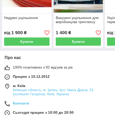
Надувні ущільнення
Вакуумні ущільнення для
Ущіл
виробництва треплексу
тер
1 900
1 400
від
₴
₴
від
Купити
Купити
Про нас
100% позитивних з 92 відгуків за рік
Працює з 15.12.2012
м. Київ
Київська область, м. Ірпінь, вул. Івана Драча, 51
(колишня Гагаріна), Київ, Україна
Контакти
Сьогодні працює з 10:00 до 20:00