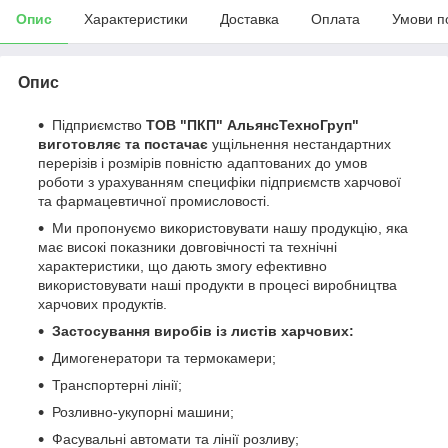
Опис
Характеристики
Доставка
Оплата
Умови п
Опис
Підприємство
ТОВ "ПКП" АльянсТехноГруп"
виготовляє та постачає
ущільнення нестандартних
перерізів і розмірів повністю адаптованих до умов
роботи з урахуванням специфіки підприємств харчової
та фармацевтичної промисловості.
Ми пропонуємо використовувати нашу продукцію, яка
має високі показники довговічності та технічні
характеристики, що дають змогу ефективно
використовувати наші продукти в процесі виробництва
харчових продуктів.
Застосування виробів із листів харчових:
Димогенератори та термокамери;
Транспортерні лінії;
Розливно-укупорні машини;
Фасувальні автомати та лінії розливу;