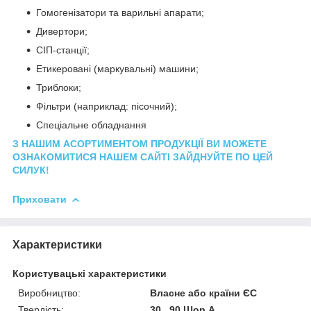
Гомогенізатори та варильні апарати;
Дивертори;
СІП-станції;
Етикеровані (маркувальні) машини;
Триблоки;
Фільтри (наприклад: пісочний);
Спеціальне обладнання
З НАШИМ АСОРТИМЕНТОМ ПРОДУКЦІЇ ВИ МОЖЕТЕ
ОЗНАКОМИТИСЯ НАШЕМ САЙТІ ЗАЙДНУЙТЕ ПО ЦЕЙ
СИЛУК!
Приховати
Характеристики
Користувацькі характеристики
Виробництво:
Власне або країни ЄС
Твердість:
30...90 Шор А