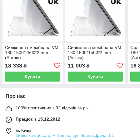
Силіконова мембрана VM-
Силіконова мембрана VM-
Силі
180 1500*2500*2 mm
180 1500*1500*2 mm
180 
(Англія)
(Англія)
(Анг
18 338
11 003
16 
₴
₴
Купити
Купити
Про нас
100% позитивних з 92 відгуків за рік
Працює з 15.12.2012
м. Київ
Київська область, м. Ірпінь, вул. Івана Драча, 51