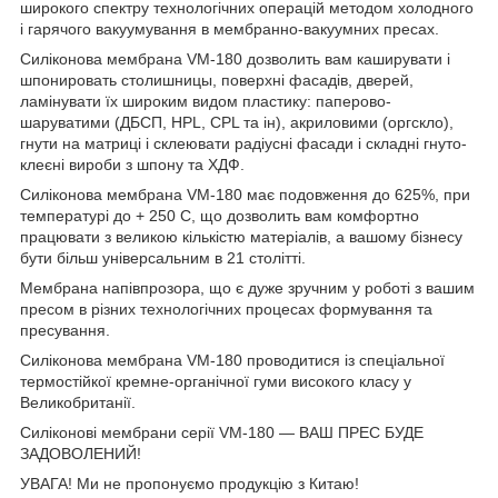
широкого спектру технологічних операцій методом холодного
і гарячого вакуумування в мембранно-вакуумних пресах.
Силіконова мембрана VM-180 дозволить вам каширувати і
шпонировать столишницы, поверхні фасадів, дверей,
ламінувати їх широким видом пластику: паперово-
шаруватими (ДБСП, HPL, CPL та ін), акриловими (оргскло),
гнути на матриці і склеювати радіусні фасади і складні гнуто-
клеєні вироби з шпону та ХДФ.
Силіконова мембрана VM-180 має подовження до 625%, при
температурі до + 250 С, що дозволить вам комфортно
працювати з великою кількістю матеріалів, а вашому бізнесу
бути більш універсальним в 21 столітті.
Мембрана напівпрозора, що є дуже зручним у роботі з вашим
пресом в різних технологічних процесах формування та
пресування.
Силіконова мембрана VM-180 проводитися із спеціальної
термостійкої кремне-органічної гуми високого класу у
Великобританії.
Силіконові мембрани серії VM-180 ― ВАШ ПРЕС БУДЕ
ЗАДОВОЛЕНИЙ!
УВАГА! Ми не пропонуємо продукцію з Китаю!