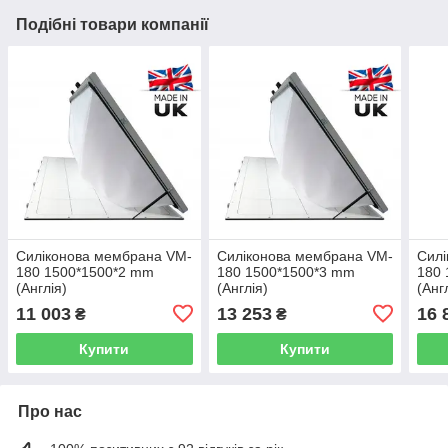
Подібні товари компанії
Силіконова мембрана VM-
Силіконова мембрана VM-
Силі
180 1500*1500*2 mm
180 1500*1500*3 mm
180 
(Англія)
(Англія)
(Анг
11 003
13 253
16 
₴
₴
Купити
Купити
Про нас