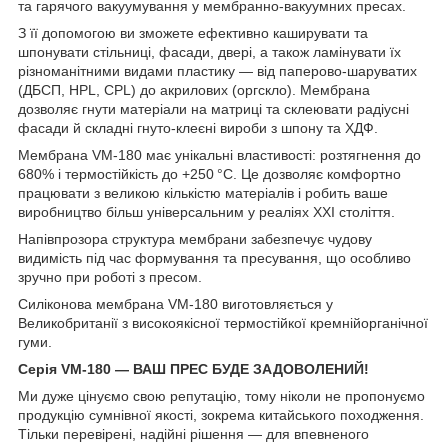
та гарячого вакуумування у мембранно-вакуумних пресах.
З її допомогою ви зможете ефективно каширувати та
шпонувати стільниці, фасади, двері, а також ламінувати їх
різноманітними видами пластику — від паперово-шаруватих
(ДБСП, HPL, CPL) до акрилових (оргскло). Мембрана
дозволяє гнути матеріали на матриці та склеювати радіусні
фасади й складні гнуто-клеєні вироби з шпону та ХДФ.
Мембрана VM-180 має унікальні властивості: розтягнення до
680% і термостійкість до +250 °C. Це дозволяє комфортно
працювати з великою кількістю матеріалів і робить ваше
виробництво більш універсальним у реаліях XXI століття.
Напівпрозора структура мембрани забезпечує чудову
видимість під час формування та пресування, що особливо
зручно при роботі з пресом.
Силіконова мембрана VM-180 виготовляється у
Великобританії з високоякісної термостійкої кремнійорганічної
гуми.
Серія VM-180 — ВАШ ПРЕС БУДЕ ЗАДОВОЛЕНИЙ!
Ми дуже цінуємо свою репутацію, тому ніколи не пропонуємо
продукцію сумнівної якості, зокрема китайського походження.
Тільки перевірені, надійні рішення — для впевненого