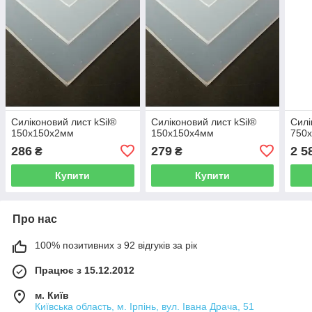
Силіконовий лист kSil®
Силіконовий лист kSil®
Силі
150х150х2мм
150х150х4мм
750
286
279
2 5
₴
₴
Купити
Купити
Про нас
100% позитивних з 92 відгуків за рік
Працює з 15.12.2012
м. Київ
Київська область, м. Ірпінь, вул. Івана Драча, 51