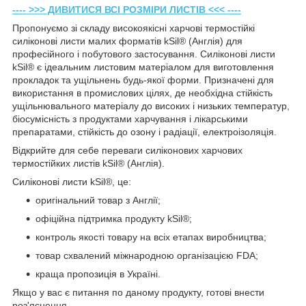
---- >>> ДИВИТИСЯ ВСІ РОЗМІРИ ЛИСТІВ <<< ----
Пропонуємо зі складу високоякісні харчові термостійкі
силіконові листи малих форматів kSil® (Англія) для
професійного і побутового застосування. Силіконові листи
kSil® є ідеальним листовим матеріалом для виготовлення
прокладок та ущільнень будь-якої форми. Призначені для
використання в промислових цілях, де необхідна стійкість
ущільнювального матеріалу до високих і низьких температур,
біосумісність з продуктами харчування і лікарськими
препаратами, стійкість до озону і радіації, електроізоляція.
Відкрийте для себе переваги силіконових харчових
термостійких листів kSil® (Англія).
Силіконові листи kSil®, це:
оригінальний товар з Англії;
офіційна підтримка продукту kSil®;
контроль якості товару на всіх етапах виробництва;
товар схвалений міжнародною організацією FDA;
краща пропозиція в Україні.
Якщо у вас є питання по даному продукту, готові внести
роз'яснення.