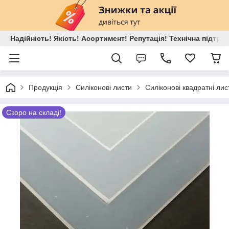
Надійність! Якість! Асортимент! Репутація! Технічна підтри
Продукція
Силіконові листи
Силіконові квадратні лис
Скоро на складі!