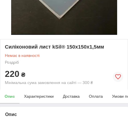
Силіконовий лист kSil® 150х150х1,5мм
Немає в наявності
Роздріб
220
₴
Мінімальна сума замовлення на сайті — 300 ₴
Опис
Характеристики
Доставка
Оплата
Умови п
Опис