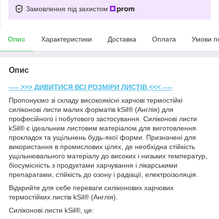
Замовлення під захистом
Опис
Характеристики
Доставка
Оплата
Умови п
Опис
---- >>> ДИВИТИСЯ ВСІ РОЗМІРИ ЛИСТІВ <<< ----
Пропонуємо зі складу високоякісні харчові термостійкі
силіконові листи малих форматів kSil® (Англія) для
професійного і побутового застосування. Силіконові листи
kSil® є ідеальним листовим матеріалом для виготовлення
прокладок та ущільнень будь-якої форми. Призначені для
використання в промислових цілях, де необхідна стійкість
ущільнювального матеріалу до високих і низьких температур,
біосумісність з продуктами харчування і лікарськими
препаратами, стійкість до озону і радіації, електроізоляція.
Відкрийте для себе переваги силіконових харчових
термостійких листів kSil® (Англія).
Силіконові листи kSil®, це: