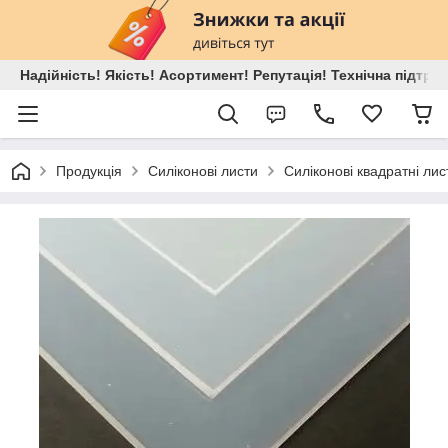
Надійність! Якість! Асортимент! Репутація! Технічна підтри
Продукція
Силіконові листи
Силіконові квадратні лис