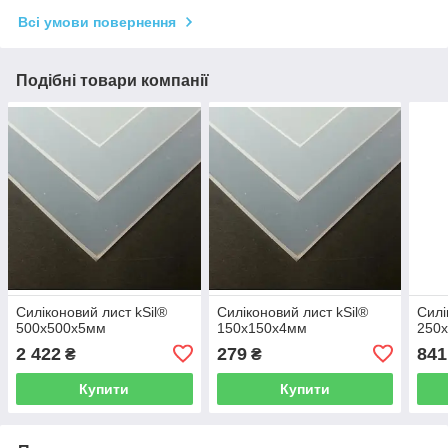
Всі умови повернення
Подібні товари компанії
Силіконовий лист kSil®
Силіконовий лист kSil®
Силі
500х500х5мм
150х150х4мм
250
2 422
279
841
₴
₴
Купити
Купити