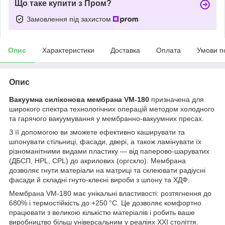
Що таке купити з Пром?
Замовлення під захистом
Опис
Характеристики
Доставка
Оплата
Умови п
Опис
Вакуумна силіконова мембрана VM-180
призначена для
широкого спектра технологічних операцій методом холодного
та гарячого вакуумування у мембранно-вакуумних пресах.
З її допомогою ви зможете ефективно каширувати та
шпонувати стільниці, фасади, двері, а також ламінувати їх
різноманітними видами пластику — від паперово-шаруватих
(ДБСП, HPL, CPL) до акрилових (оргскло). Мембрана
дозволяє гнути матеріали на матриці та склеювати радіусні
фасади й складні гнуто-клеєні вироби з шпону та ХДФ.
Мембрана VM-180 має унікальні властивості: розтягнення до
680% і термостійкість до +250 °C. Це дозволяє комфортно
працювати з великою кількістю матеріалів і робить ваше
виробництво більш універсальним у реаліях XXI століття.