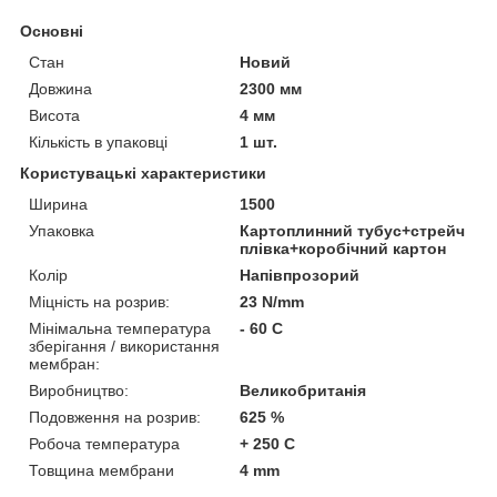
Основні
Стан
Новий
Довжина
2300 мм
Висота
4 мм
Кількість в упаковці
1 шт.
Користувацькі характеристики
Ширина
1500
Упаковка
Картоплинний тубус+стрейч
плівка+коробічний картон
Колір
Напівпрозорий
Міцність на розрив:
23 N/mm
Мінімальна температура
- 60 С
зберігання / використання
мембран:
Виробництво:
Великобританія
Подовження на розрив:
625 %
Робоча температура
+ 250 С
Товщина мембрани
4 mm