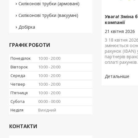
Силіконові трубки (армовані)
Силіконові трубки (вакуумні)
Увага! Зміна 
компанії
Добірка
21 квітня 2026
З 18 квітня 202
ГРАФІК РОБОТИ
змінюється осн
рахунок (IBAN) у
партнерів врах
Понеділок
10:00
20:00
оплаті рахунків.
Вівторок
10:00
20:00
Середа
10:00
20:00
Четвер
10:00
20:00
Пʼятниця
10:00
20:00
Субота
00:00
00:00
Неділя
Вихідний
КОНТАКТИ