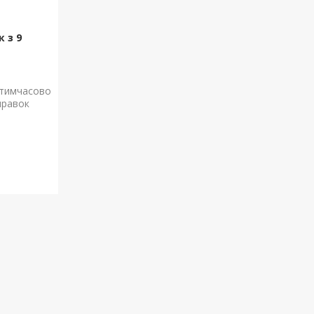
 з 9
 тимчасово
правок