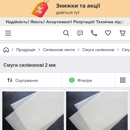
Надійність! Якість! Асортимент! Репутація! Технічна підтри
Продукція
Силіконові листи
Смуги силіконові
Смуг
Смуги силіконові 2 мм
Сортування
0
Фільтри