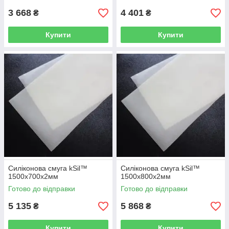
3 668
4 401
₴
₴
Купити
Купити
Силіконова смуга kSil™
Силіконова смуга kSil™
1500х700х2мм
1500х800х2мм
Готово до відправки
Готово до відправки
5 135
5 868
₴
₴
Купити
Купити