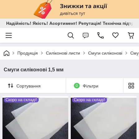
Надійність! Якість! Асортимент! Репутація! Технічна підтри
Продукція
Силіконові листи
Смуги силіконові
Смуг
Смуги силіконові 1,5 мм
Сортування
0
Фільтри
Скоро на складі!
Скоро на складі!