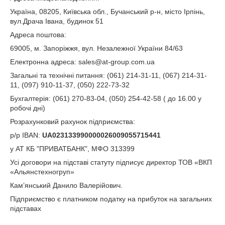
Україна, 08205, Київська обл., Бучанський р-н, місто Ірпінь,
вул.Драча Івана, будинок 51
Адреса поштова:
69005, м. Запоріжжя, вул. Незалежної України 84/63
Електронна адреса: sales@at-group.com.ua
Загальні та технічні питання: (061) 214-31-11, (067) 214-31-
11, (097) 910-11-37, (050) 222-73-32
Бухгалтерія: (061) 270-83-04, (050) 254-42-58 ( до 16.00 у
робочі дні)
Розрахунковий рахунок підприємства:
р/р IBAN:
UA023133990000026009055715441
у АТ КБ "ПРИВАТБАНК", МФО 313399
Усі договори на підставі статуту підписує директор ТОВ «ВКП
«Альянстехногруп»
Кам’янський Данило Валерійович.
Підприємство є платником податку на прибуток на загальних
підставах